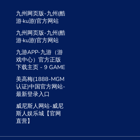
九州网页版-九州(酷
游·ku游)官方网站
九州网页版-九州(酷
游·ku游)官方网站
九游APP-九游（游
戏中心）官方正版
下载主页 - 9 GAME
美高梅(1888-MGM
认证)中国官方网站-
最新登录入口
威尼斯人网站-威尼
斯人娱乐城【官网
直营】