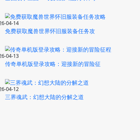
26-04-14
免费获取魔兽世界怀旧服装备任务攻
26-04-13
传奇单机版登录攻略：迎接新的冒险征
26-04-12
三界魂武：幻想大陆的分解之道