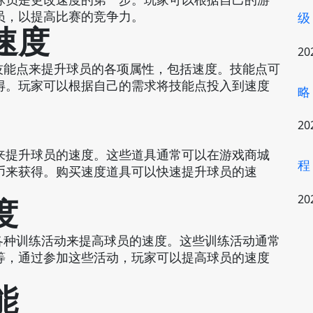
员，以提高比赛的竞争力。
级
速度
20
获得技能点来提升球员的各项属性，包括速度。技能点可
得。玩家可以根据自己的需求将技能点投入到速度
略
20
来提升球员的速度。这些道具通常可以在游戏商城
程
币来获得。购买速度道具可以快速提升球员的速
20
度
参加各种训练活动来提高球员的速度。这些训练活动通常
等，通过参加这些活动，玩家可以提高球员的速度
能