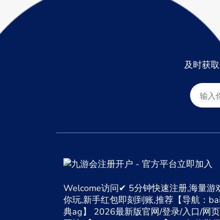
及时获取
Welcome访问✔ 5分钟快速注册,海量游
你玩,新手红包即刻到账,推荐【导航：bai
典ag】 2026最新版官网/登录/入口/网