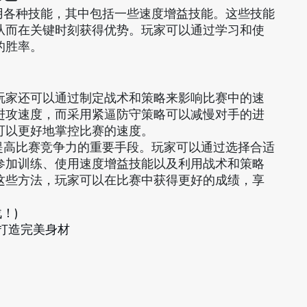
和使用各种技能，其中包括一些速度增益技能。这些技能
从而在关键时刻获得优势。玩家可以通过学习和使
的胜率。
玩家还可以通过制定战术和策略来影响比赛中的速
进攻速度，而采用紧逼防守策略可以减慢对手的进
可以更好地掌控比赛的速度。
度是提高比赛竞争力的重要手段。玩家可以通过选择合适
参加训练、使用速度增益技能以及利用战术和策略
这些方法，玩家可以在比赛中获得更好的成绩，享
！)
，打造完美身材