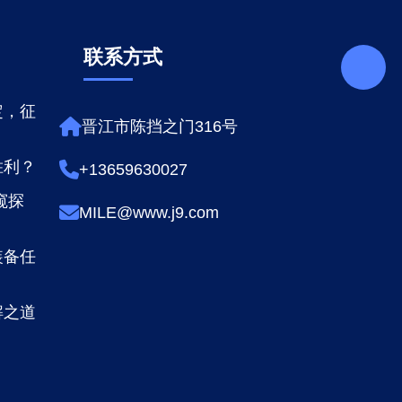
联系方式
定，征
晋江市陈挡之门316号
胜利？
+13659630027
窥探
MILE@www.j9.com
装备任
解之道