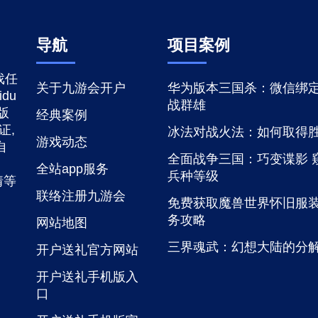
导航
项目案例
戏任
关于九游会开户
华为版本三国杀：微信绑
du
战群雄
版
经典案例
证,
冰法对战火法：如何取得
游戏动态
自
全面战争三国：巧变谍影 
全站app服务
兵种等级
猜等
联络注册九游会
免费获取魔兽世界怀旧服
务攻略
网站地图
三界魂武：幻想大陆的分
开户送礼官方网站
开户送礼手机版入
口