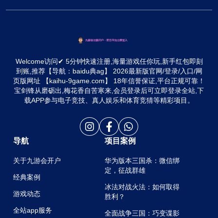
Welcome访问✔ 5分钟快速注册,海量游戏任你玩,新手红包即刻
到账,推荐【导航：baidu典ag】 2026最新版官网/登录/入口/网
页版网址 【kaihu-9game.com】 18年信誉保证,平台正规可靠！
宝剑锋从磨砺出,梅花香自苦寒来,会员登录后可立即登录全站,下
载APP参与电子竞技、真人娱乐和体育竞猜等精彩项目。
导航
项目案例
关于九游会开户
华为版本三国杀：微信绑
定，征战群雄
经典案例
冰法对战火法：如何取得
游戏动态
胜利？
全站app服务
全面战争三国：巧变谍影