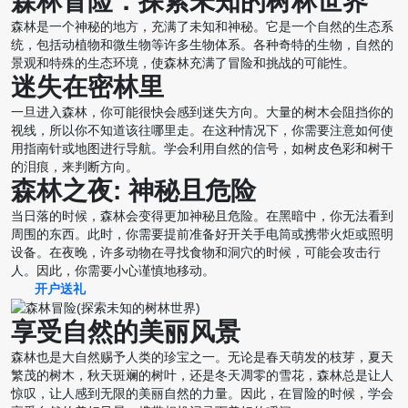
森林冒险：探索未知的树林世界
森林是一个神秘的地方，充满了未知和神秘。它是一个自然的生态系
统，包括动植物和微生物等许多生物体系。各种奇特的生物，自然的
景观和特殊的生态环境，使森林充满了冒险和挑战的可能性。
迷失在密林里
一旦进入森林，你可能很快会感到迷失方向。大量的树木会阻挡你的
视线，所以你不知道该往哪里走。在这种情况下，你需要注意如何使
用指南针或地图进行导航。学会利用自然的信号，如树皮色彩和树干
的泪痕，来判断方向。
森林之夜: 神秘且危险
当日落的时候，森林会变得更加神秘且危险。在黑暗中，你无法看到
周围的东西。此时，你需要提前准备好开关手电筒或携带火炬或照明
设备。在夜晚，许多动物在寻找食物和洞穴的时候，可能会攻击行
人。因此，你需要小心谨慎地移动。
开户送礼
享受自然的美丽风景
森林也是大自然赐予人类的珍宝之一。无论是春天萌发的枝芽，夏天
繁茂的树木，秋天斑斓的树叶，还是冬天凋零的雪花，森林总是让人
惊叹，让人感到无限的美丽自然的力量。因此，在冒险的时候，学会