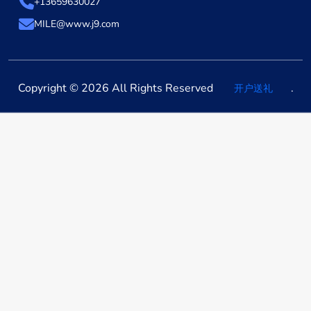
+13659630027
MILE@www.j9.com
Copyright © 2026 All Rights Reserved
.
开户送礼