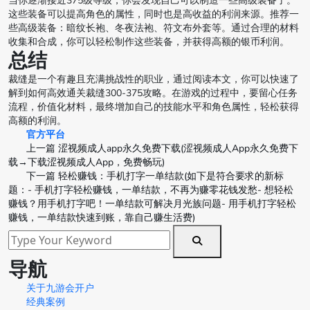
当你逐渐接近375级等级，你会发现自己可以制造一些高级装备了。
这些装备可以提高角色的属性，同时也是高收益的利润来源。推荐一
些高级装备：暗纹长袍、冬夜法袍、符文布外套等。通过合理的材料
收集和合成，你可以轻松制作这些装备，并获得高额的银币利润。
总结
裁缝是一个有趣且充满挑战性的职业，通过阅读本文，你可以快速了
解到如何高效通关裁缝300-375攻略。在游戏的过程中，要留心任务
流程，价值化材料，最终增加自己的技能水平和角色属性，轻松获得
高额的利润。
官方平台
上一篇
涩视频成人app永久免费下载(涩视频成人App永久免费下
载→下载涩视频成人App，免费畅玩)
下一篇
轻松赚钱：手机打字一单结款(如下是符合要求的新标
题：- 手机打字轻松赚钱，一单结款，不再为赚零花钱发愁- 想轻松
赚钱？用手机打字吧！一单结款可解决月光族问题- 用手机打字轻松
赚钱，一单结款快速到账，靠自己赚生活费)
导航
关于九游会开户
经典案例